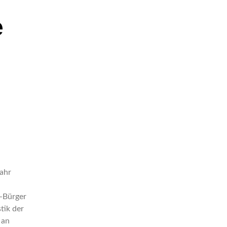
e
ahr
-Bürger
tik der
 an