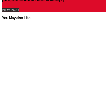
VIEW POST
You May also Like