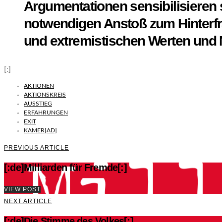
Argumentationen sensibilisieren 
notwendigen Anstoß zum Hinterfr
und extremistischen Werten und
[:]
AKTIONEN
AKTIONSKREIS
AUSSTIEG
ERFAHRUNGEN
EXIT
KAMER[AD]
PREVIOUS ARTICLE
[:de]Milliarden für Fremde[:]
VIEW POST
NEXT ARTICLE
[:de]Die Stimme des Volkes[:]