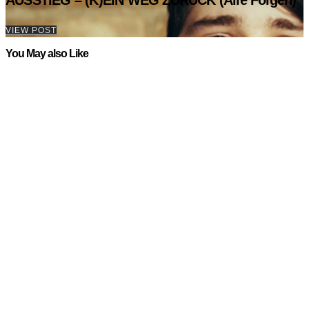
AUSSTIEG – (K)EIN WEG ZURÜCK (Alle Folgen)
VIEW POST
You May also Like