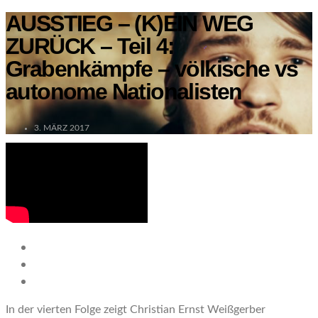
AUSSTIEG – (K)EIN WEG
ZURÜCK – Teil 4:
Grabenkämpfe – völkische vs
autonome Nationalisten
3. MÄRZ 2017
In der vierten Folge zeigt Christian Ernst Weißgerber