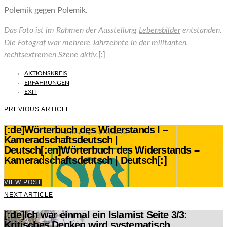
Polemik gegen Polemik.
Das Foto ist im Rahmen der Ausstellung
Lebensbilder
entstanden.
Die Fotograf war mehrere Jahrzehnte in der militanten,
rechtsextremen Szene aktiv.
[:]
AKTIONSKREIS
ERFAHRUNGEN
EXIT
PREVIOUS ARTICLE
[:de]Wörterbuch des Widerstands I –
Kameradschaftsdeutsch |
Deutsch[:en]Wörterbuch des Widerstands –
Kameradschaftsdeutsch | Deutsch[:]
VIEW POST
NEXT ARTICLE
[:de]Ich war einmal ein Islamist Seite 3/3:
Kritisches Denken wird systematisch