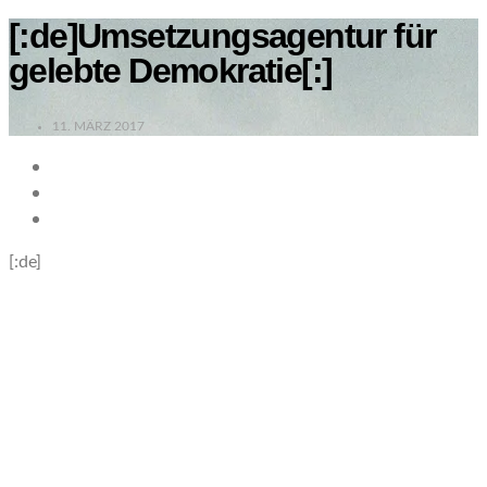
[:de]Umsetzungsagentur für
gelebte Demokratie[:]
11. MÄRZ 2017
[:de]