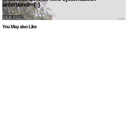
unterbunden[:]
VIEW POST
You May also Like