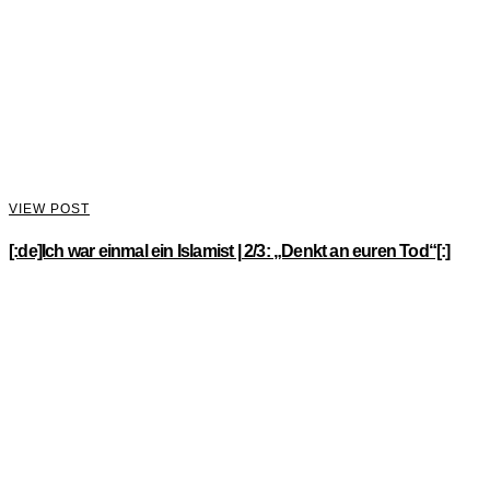
VIEW POST
[:de]Ich war einmal ein Islamist | 2/3: „Denkt an euren Tod“[:]