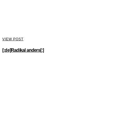
VIEW POST
[:de]Radikal anders[:]