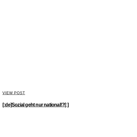
VIEW POST
[:de]Sozial geht nur national!?[:]