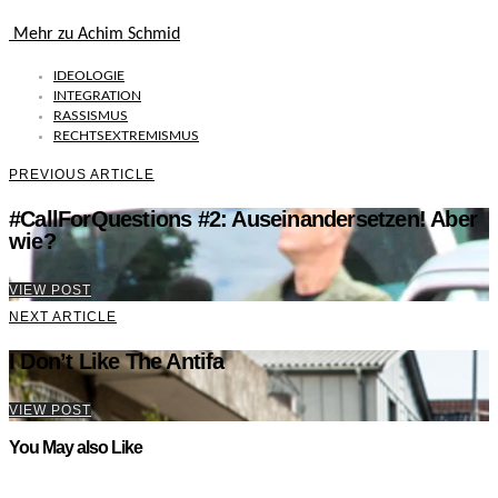
Mehr zu Achim Schmid
IDEOLOGIE
INTEGRATION
RASSISMUS
RECHTSEXTREMISMUS
PREVIOUS ARTICLE
#CallForQuestions #2: Auseinandersetzen! Aber
wie?
VIEW POST
NEXT ARTICLE
I Don’t Like The Antifa
VIEW POST
You May also Like