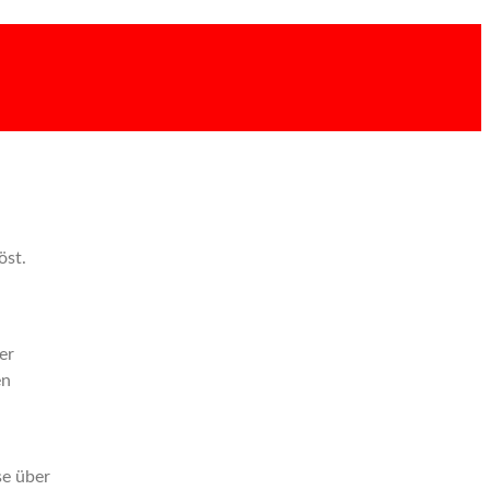
öst.
er
en
se über