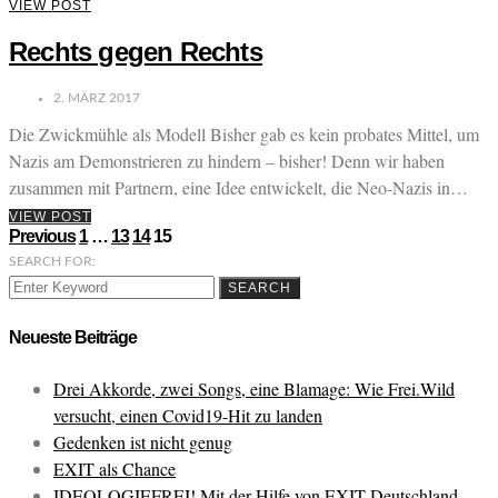
VIEW POST
Rechts gegen Rechts
2. MÄRZ 2017
Die Zwickmühle als Modell Bisher gab es kein probates Mittel, um
Nazis am Demonstrieren zu hindern – bisher! Denn wir haben
zusammen mit Partnern, eine Idee entwickelt, die Neo-Nazis in…
VIEW POST
Beitragsnavigation
Previous
1
…
13
14
15
SEARCH FOR:
SEARCH
Neueste Beiträge
Drei Akkorde, zwei Songs, eine Blamage: Wie Frei.Wild
versucht, einen Covid19-Hit zu landen
Gedenken ist nicht genug
EXIT als Chance
IDEOLOGIEFREI! Mit der Hilfe von EXIT-Deutschland