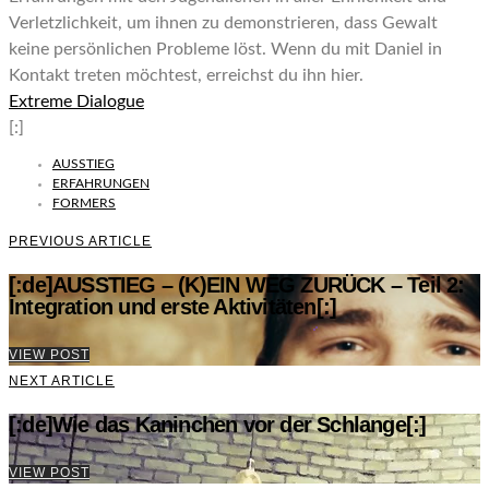
Verletzlichkeit, um ihnen zu demonstrieren, dass Gewalt
keine persönlichen Probleme löst. Wenn du mit Daniel in
Kontakt treten möchtest, erreichst du ihn hier.
Extreme Dialogue
[:]
AUSSTIEG
ERFAHRUNGEN
FORMERS
PREVIOUS ARTICLE
[:de]AUSSTIEG – (K)EIN WEG ZURÜCK – Teil 2:
Integration und erste Aktivitäten[:]
VIEW POST
NEXT ARTICLE
[:de]Wie das Kaninchen vor der Schlange[:]
VIEW POST