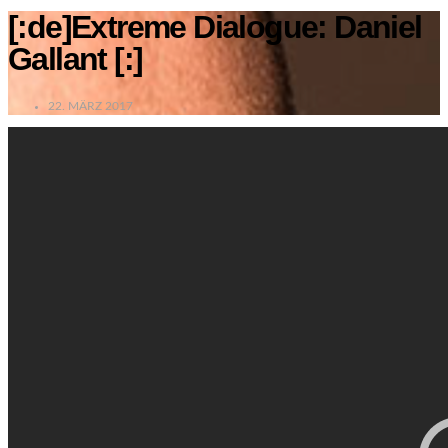
[:de]Extreme Dialogue: Daniel
Gallant [:]
22. MÄRZ 2017