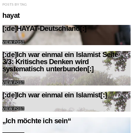
POSTS
BY
TAG
hayat
[:de]HAYAT-Deutschland[:]
VIEW POST
[:de]Ich war einmal ein Islamist Seite
3/3: Kritisches Denken wird
systematisch unterbunden[:]
VIEW POST
[:de]Ich war einmal ein Islamist[:]
VIEW POST
„Ich möchte ich sein“